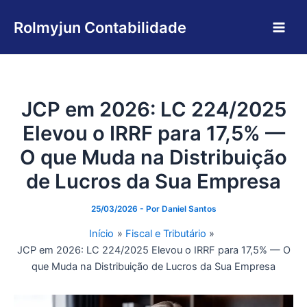
Ir
Main
para
Rolmyjun Contabilidade
Men
o
conteúdo
JCP em 2026: LC 224/2025
Elevou o IRRF para 17,5% —
O que Muda na Distribuição
de Lucros da Sua Empresa
25/03/2026
- Por
Daniel Santos
Início
Fiscal e Tributário
JCP em 2026: LC 224/2025 Elevou o IRRF para 17,5% — O
que Muda na Distribuição de Lucros da Sua Empresa