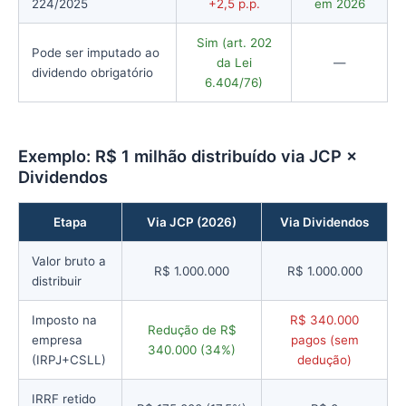
224/2025
+2,5 p.p.
em 2026
Sim (art. 202
Pode ser imputado ao
da Lei
—
dividendo obrigatório
6.404/76)
Exemplo: R$ 1 milhão distribuído via JCP ×
Dividendos
Etapa
Via JCP (2026)
Via Dividendos
Valor bruto a
R$ 1.000.000
R$ 1.000.000
distribuir
Imposto na
R$ 340.000
Redução de R$
empresa
pagos (sem
340.000 (34%)
(IRPJ+CSLL)
dedução)
IRRF retido