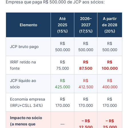
Empresa que paga R$ 500.000 de JCP aos sócios:
Até
2026–
A partir
Elemento
2025
2027
de 2028
(15%)
(17,5%)
(20%)
R$
R$
R$
JCP bruto pago
500.000
500.000
500.000
IRRF retido na
R$
R$
R$
fonte
75.000
87.500
100.000
JCP líquido ao
R$
R$
R$
sócio
425.000
412.500
400.000
Economia empresa
R$
R$
R$
(IRPJ+CSLL 34%)
170.000
170.000
170.000
Impacto no sócio
− R$
− R$
(a menos que
—
12.500
25.000