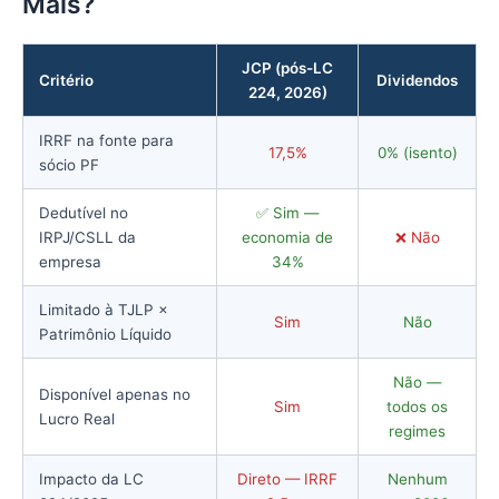
Mais?
JCP (pós-LC
Critério
Dividendos
224, 2026)
IRRF na fonte para
17,5%
0% (isento)
sócio PF
Dedutível no
✅ Sim —
IRPJ/CSLL da
economia de
❌ Não
empresa
34%
Limitado à TJLP ×
Sim
Não
Patrimônio Líquido
Não —
Disponível apenas no
Sim
todos os
Lucro Real
regimes
Impacto da LC
Direto — IRRF
Nenhum