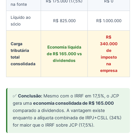
R$ 175.000 (17,5%)
R$ 0
na fonte
Líquido ao
R$ 825.000
R$ 1.000.000
sócio
R$
Carga
340.000
Economia líquida
tributária
de
de R$ 165.000 vs
total
imposto
dividendos
consolidada
na
empresa
✅
Conclusão:
Mesmo com o IRRF em 17,5%, o JCP
gera uma
economia consolidada de R$ 165.000
comparado a dividendos. A vantagem existe
enquanto a alíquota combinada de IRPJ+CSLL (34%)
for maior que o IRRF sobre JCP (17,5%).