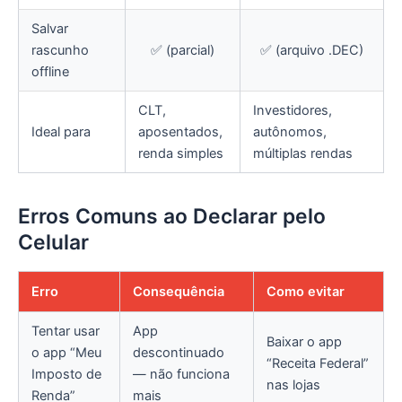
Salvar
rascunho
✅ (parcial)
✅ (arquivo .DEC)
offline
CLT,
Investidores,
Ideal para
aposentados,
autônomos,
renda simples
múltiplas rendas
Erros Comuns ao Declarar pelo
Celular
Erro
Consequência
Como evitar
Tentar usar
App
Baixar o app
o app “Meu
descontinuado
“Receita Federal”
Imposto de
— não funciona
nas lojas
Renda”
mais