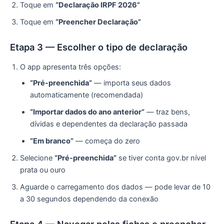
Toque em
“Declaração IRPF 2026”
Toque em
“Preencher Declaração”
Etapa 3 — Escolher o tipo de declaração
O app apresenta três opções:
“Pré-preenchida”
— importa seus dados
automaticamente (recomendada)
“Importar dados do ano anterior”
— traz bens,
dívidas e dependentes da declaração passada
“Em branco”
— começa do zero
Selecione
“Pré-preenchida”
se tiver conta gov.br nível
prata ou ouro
Aguarde o carregamento dos dados — pode levar de 10
a 30 segundos dependendo da conexão
Etapa 4 — Navegar pelas fichas e preencher