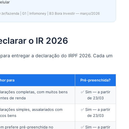
elular
v.br/fazenda | G1 | Infomoney | B3 Bora Investir — março/2026
eclarar o IR 2026
para entregar a declaração do IRPF 2026. Cada um
hor para
Pré-preenchida?
larações completas, com muitos bens
✅ Sim — a partir
ontes de renda
de 23/03
larações simples, assalariados com
✅ Sim — a partir
cos bens
de 23/03
m prefere pré-preenchida no
✅ Sim — a partir