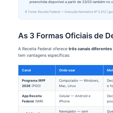
preenchida disponível a partir de 23/03 também no c
📄 Fonte: Receita Federal — Instrução Normativa Nº 2.312 | go
As 3 Formas Oficiais de D
A Receita Federal oferece
três canais diferentes
tem vantagens específicas:
Canal
Onde usar
Mel
Programa IRPF
Computador — Windows,
Dec
2026
(PGD)
Mac, Linux
e f
App Receita
Celular — Android e
Dec
Federal
(MIR)
iPhone
pou
Navegador — sem
Que