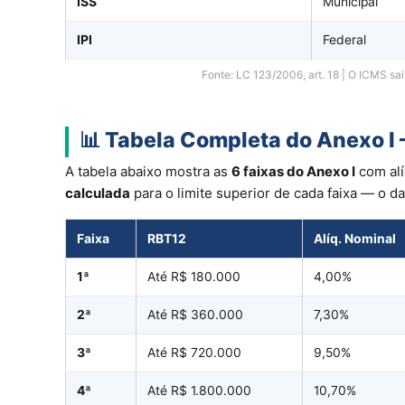
ISS
Municipal
IPI
Federal
Fonte: LC 123/2006, art. 18 | O ICMS s
📊 Tabela Completa do Anexo 
A tabela abaixo mostra as
6 faixas do Anexo I
com alí
calculada
para o limite superior de cada faixa — o 
Faixa
RBT12
Alíq. Nominal
1ª
Até R$ 180.000
4,00%
2ª
Até R$ 360.000
7,30%
3ª
Até R$ 720.000
9,50%
4ª
Até R$ 1.800.000
10,70%