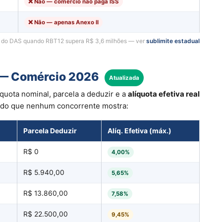
❌ Não — comércio não paga ISS
❌ Não — apenas Anexo II
ai do DAS quando RBT12 supera R$ 3,6 milhões — ver
sublimite estadual
I — Comércio 2026
Atualizada
quota nominal, parcela a deduzir e a
alíquota efetiva real
dado que nenhum concorrente mostra:
Parcela Deduzir
Alíq. Efetiva (máx.)
R$ 0
4,00%
R$ 5.940,00
5,65%
R$ 13.860,00
7,58%
R$ 22.500,00
9,45%