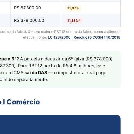
R$ 87.300,00
11,87%
R$ 378.000,00
11,13%*
áximo da faixa). Quanto maior o RBT12 dentro da faixa, menor a alíquota
efetiva. Fonte:
LC 123/2006
|
Resolução CGSN 140/2018
que a 5ª?
A parcela a deduzir da 6ª faixa (R$ 378.000)
87.300). Para RBT12 perto de R$ 4,8 milhões, isso
faixa o ICMS
sai do DAS
— o imposto total real pago
olhido separadamente.
 I Comércio