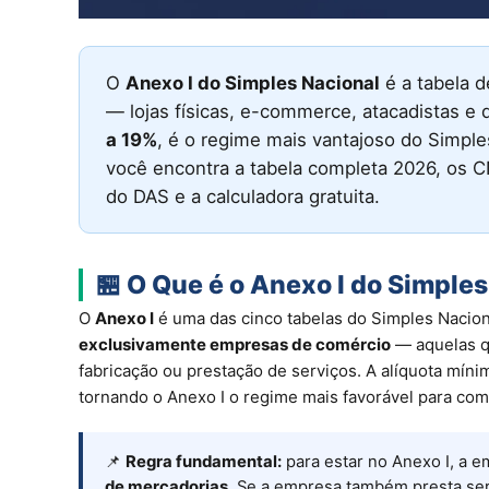
O
Anexo I do Simples Nacional
é a tabela d
— lojas físicas, e-commerce, atacadistas e 
a 19%
, é o regime mais vantajoso do Simpl
você encontra a tabela completa 2026, os 
do DAS e a calculadora gratuita.
🏪 O Que é o Anexo I do Simple
O
Anexo I
é uma das cinco tabelas do Simples Nacion
exclusivamente empresas de comércio
— aquelas q
fabricação ou prestação de serviços. A alíquota mín
tornando o Anexo I o regime mais favorável para come
📌
Regra fundamental:
para estar no Anexo I, a e
de mercadorias
. Se a empresa também presta serv