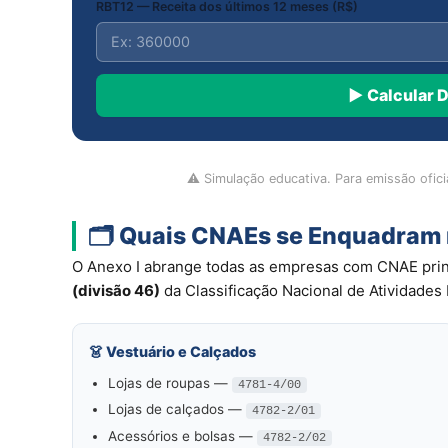
RBT12 — Receita dos últimos 12 meses (R$)
▶ Calcular 
⚠️ Simulação educativa. Para emissão ofici
🗂️ Quais CNAEs se Enquadram 
O Anexo I abrange todas as empresas com CNAE prin
(divisão 46)
da Classificação Nacional de Atividade
👗 Vestuário e Calçados
Lojas de roupas —
4781-4/00
Lojas de calçados —
4782-2/01
Acessórios e bolsas —
4782-2/02