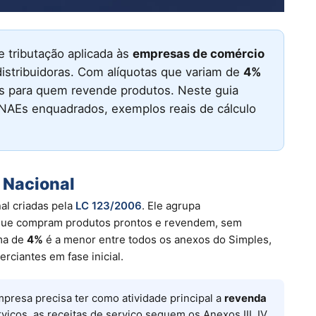
e tributação aplicada às
empresas de comércio
distribuidoras. Com alíquotas que variam de
4%
es para quem revende produtos. Neste guia
CNAEs enquadrados, exemplos reais de cálculo
s Nacional
al criadas pela
LC 123/2006
. Ele agrupa
ue compram produtos prontos e revendem, sem
ima de
4%
é a menor entre todos os anexos do Simples,
rciantes em fase inicial.
mpresa precisa ter como atividade principal a
revenda
iços, as receitas de serviço seguem os Anexos III, IV