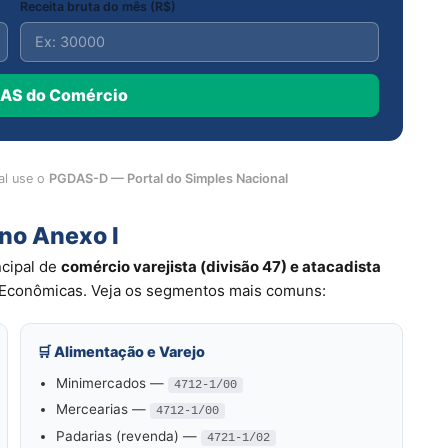
Receita bruta do mês (R$)
DAS do Comércio
al use o
PGDAS-D — Portal do Simples Nacional
no Anexo I
cipal de
comércio varejista (divisão 47) e atacadista
s Econômicas. Veja os segmentos mais comuns:
🛒 Alimentação e Varejo
Minimercados —
4712-1/00
Mercearias —
4712-1/00
Padarias (revenda) —
4721-1/02