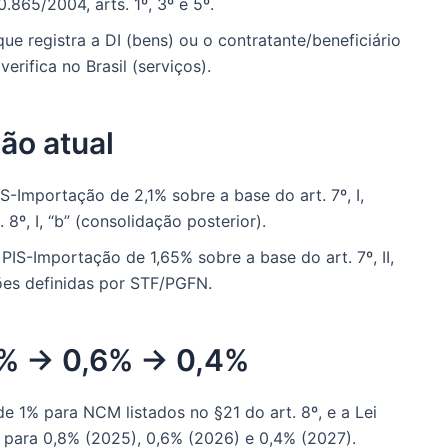
0.865/2004, arts. 1º, 3º e 5º.
que registra a DI (bens) ou o contratante/beneficiário
erifica no Brasil (serviços).
ão atual
-Importação de 2,1% sobre a base do art. 7º, I,
8º, I, “b” (consolidação posterior).
IS-Importação de 1,65% sobre a base do art. 7º, II,
ões definidas por STF/PGFN.
8% → 0,6% → 0,4%
e 1% para NCM listados no §21 do art. 8º, e a Lei
para 0,8% (2025), 0,6% (2026) e 0,4% (2027).