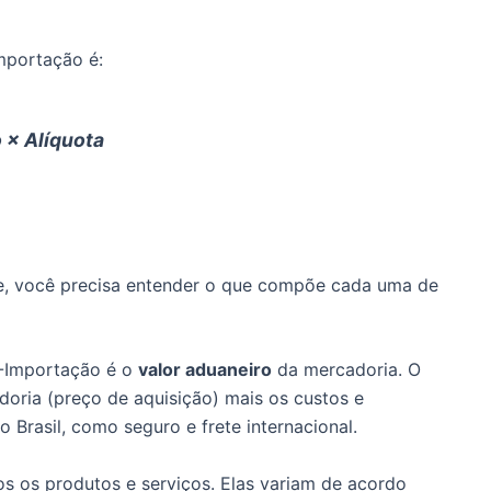
mportação é:
o
×
A
lí
q
u
o
t
a
te, você precisa entender o que compõe cada uma de
-Importação é o
valor aduaneiro
da mercadoria. O
doria (preço de aquisição) mais os custos e
Brasil, como seguro e frete internacional.
os os produtos e serviços. Elas variam de acordo