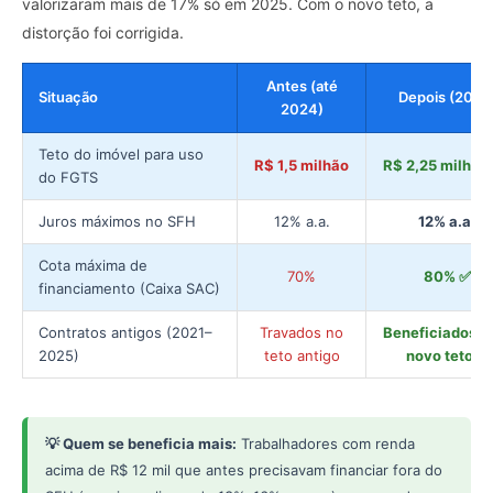
valorizaram mais de 17% só em 2025. Com o novo teto, a
distorção foi corrigida.
Antes (até
Situação
Depois (2026
2024)
Teto do imóvel para uso
R$ 1,5 milhão
R$ 2,25 milhõe
do FGTS
Juros máximos no SFH
12% a.a.
12% a.a.
Cota máxima de
70%
80% ✅
financiamento (Caixa SAC)
Contratos antigos (2021–
Travados no
Beneficiados p
2025)
teto antigo
novo teto ✅
💡 Quem se beneficia mais:
Trabalhadores com renda
acima de R$ 12 mil que antes precisavam financiar fora do