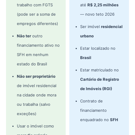
trabalho com FGTS
até
R$ 2,25 milhões
(pode ser a soma de
— novo teto 2026
empregos diferentes)
Ser imóvel
residencial
Não ter
outro
urbano
financiamento ativo no
Estar localizado no
SFH em nenhum
Brasil
estado do Brasil
Estar matriculado no
Não ser proprietário
Cartório de Registro
de imóvel residencial
de Imóveis (RGI)
na cidade onde mora
Contrato de
ou trabalha (salvo
financiamento
exceções)
enquadrado no
SFH
Usar o imóvel como