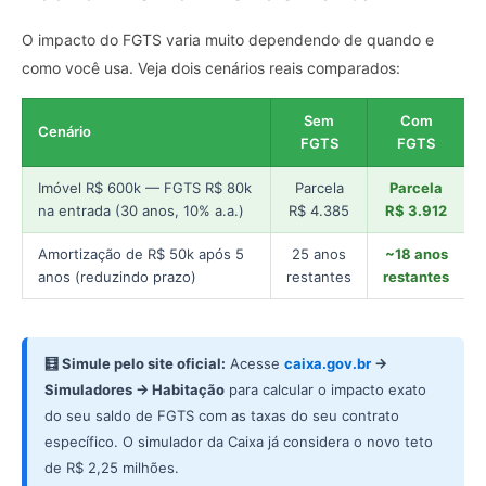
O impacto do FGTS varia muito dependendo de quando e
como você usa. Veja dois cenários reais comparados:
Sem
Com
Cenário
FGTS
FGTS
Imóvel R$ 600k — FGTS R$ 80k
Parcela
Parcela
na entrada (30 anos, 10% a.a.)
R$ 4.385
R$ 3.912
Amortização de R$ 50k após 5
25 anos
~18 anos
anos (reduzindo prazo)
restantes
restantes
🧮 Simule pelo site oficial:
Acesse
caixa.gov.br
→
Simuladores → Habitação
para calcular o impacto exato
do seu saldo de FGTS com as taxas do seu contrato
específico. O simulador da Caixa já considera o novo teto
de R$ 2,25 milhões.