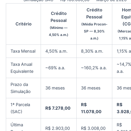
Crédito
Hom
Crédito
Pessoal
Equi
Pessoal
Critério
(CG
(Média Procon-
(Mínimo —
SP — 8,30%
(Merca
4,50% a.m.)
a.m.)
1,15% a
Taxa Mensal
4,50% a.m.
8,30% a.m.
1,15% a
Taxa Anual
~14,7
~69% a.a.
~160,2% a.a.
Equivalente
a.a.
Prazo da
36 meses
36 meses
36 me
Simulação
1ª Parcela
R$
R$
R$ 7.278,00
(SAC)
11.078,00
3.928
Última
R$
R$ 2.903,00
R$ 3.008,00