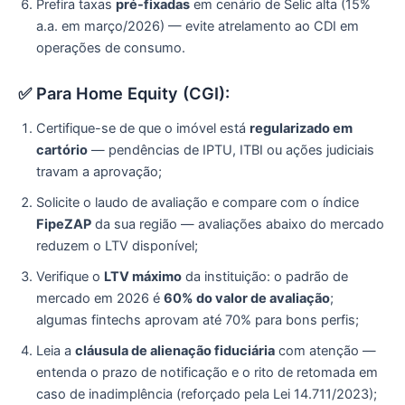
Prefira taxas
pré-fixadas
em cenário de Selic alta (15%
a.a. em março/2026) — evite atrelamento ao CDI em
operações de consumo.
✅ Para Home Equity (CGI):
Certifique-se de que o imóvel está
regularizado em
cartório
— pendências de IPTU, ITBI ou ações judiciais
travam a aprovação;
Solicite o laudo de avaliação e compare com o índice
FipeZAP
da sua região — avaliações abaixo do mercado
reduzem o LTV disponível;
Verifique o
LTV máximo
da instituição: o padrão de
mercado em 2026 é
60% do valor de avaliação
;
algumas fintechs aprovam até 70% para bons perfis;
Leia a
cláusula de alienação fiduciária
com atenção —
entenda o prazo de notificação e o rito de retomada em
caso de inadimplência (reforçado pela Lei 14.711/2023);