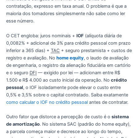
contratação, expresso em taxa anual. O problema é que a
maioria dos tomadores simplesmente não sabe como ler
esse número.
O CET engloba: juros nominais +
IOF
(alíquota diária de
0,0082% + adicional de 3% para crédito pessoal com prazo
inferior a 365 dias) +
TAC
+ seguro prestamista + custos de
registro e avaliação. No
home equity
, o laudo de avaliação
de engenharia, o registro da alienação fiduciária em cartório
e o seguro
DFI
— exigido por lei — adicionam entre R$
1.500 e R$ 4.000 ao custo inicial da operação. No
crédito
pessoal
, o IOF isoladamente pode elevar o custo entre
0,5% e 3,5% sobre o capital contratado. Saiba exatamente
como calcular o IOF no crédito pessoal
antes de contratar.
Outro fator que distorce a percepção de custo é o
sistema
de amortização
. No sistema SAC (padrão do home equity),
a parcela começa maior e decresce ao longo do tempo,