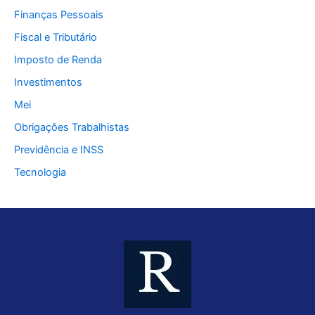
Finanças Pessoais
Fiscal e Tributário
Imposto de Renda
Investimentos
Mei
Obrigações Trabalhistas
Previdência e INSS
Tecnologia