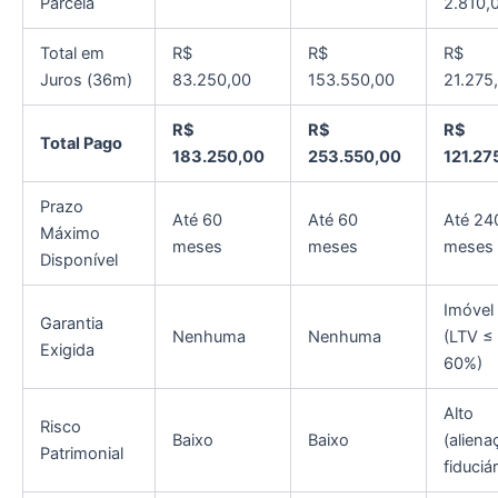
Parcela
2.810,
Total em
R$
R$
R$
Juros (36m)
83.250,00
153.550,00
21.275
R$
R$
R$
Total Pago
183.250,00
253.550,00
121.27
Prazo
Até 60
Até 60
Até 24
Máximo
meses
meses
meses
Disponível
Imóvel
Garantia
Nenhuma
Nenhuma
(LTV ≤
Exigida
60%)
Alto
Risco
Baixo
Baixo
(aliena
Patrimonial
fiduciár