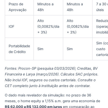
Prazo de
Minutos a
Minutos a
7 a 30 
Aprovação
48h
48h
úteis
Alto
Alto
Reduzi
IOF
(0,0082%/dia
(0,0082%/dia
(opera
+ 3%)
+ 3%)
imobiliá
Sim (c
Portabilidade
Sim
Sim
custo
de Crédito
cartoria
Fontes: Procon-SP (pesquisa 03/03/2026); Creditas, BV
Financeira e Larya (março/2026). Cálculos SAC próprios.
Não inclui IOF, seguros ou custos cartoriais. Consulte o
CET completo junto à instituição antes de contratar.
O dado mais revelador da simulação: no prazo de 36
meses, o home equity a 1,15% a.m. gera uma economia de
R$ 62.000 a R$ 132.000 em juros
em comparação ao