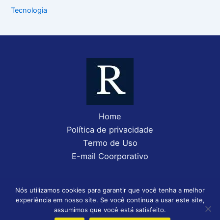
Tecnologia
Home
Política de privacidade
Termo de Uso
E-mail Coorporativo
Nós utilizamos cookies para garantir que você tenha a melhor
experiência em nosso site. Se você continua a usar este site,
Copyright © 2026 Rolmyjun Contabilidade | Desenvolvido por
assumimos que você está satisfeito.
Daniel (85)98583-3543