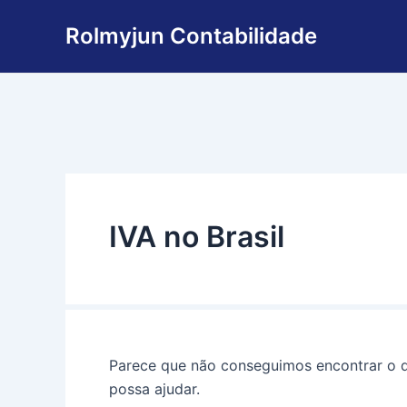
Pesquisar
Ir
por:
Rolmyjun Contabilidade
para
o
conteúdo
IVA no Brasil
Parece que não conseguimos encontrar o q
possa ajudar.