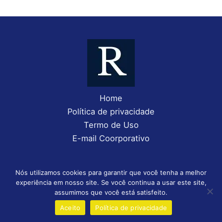
Home
Política de privacidade
Termo de Uso
E-mail Coorporativo
Nós utilizamos cookies para garantir que você tenha a melhor
experiência em nosso site. Se você continua a usar este site,
Copyright © 2026 Rolmyjun Contabilidade | Desenvolvido por
assumimos que você está satisfeito.
Daniel (85)98583-3543
Aceito
Política de privacidade