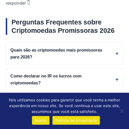
responde! 👇
Perguntas Frequentes sobre
Criptomoedas Promissoras 2026
Quais são as criptomoedas mais promissoras
para 2026?
Como declarar no IR os lucros com
criptomoedas?
Nós utilizamos cookies para garantir que você tenha a melhor
Vale a pena investir em criptomoedas em 2026?
experiência em nosso site. Se você continua a usar este site,
assumimos que você está satisfeito.
Aceito
Política de privacidade
Qual a diferença entre Bitcoin e altcoins como
Solana e XRP?