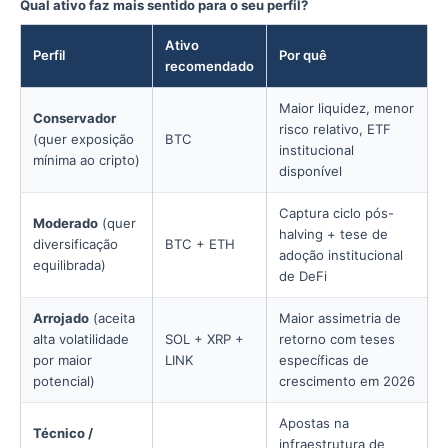
Qual ativo faz mais sentido para o seu perfil?
Ativo
Perfil
Por quê
recomendado
Maior liquidez, menor
Conservador
risco relativo, ETF
(quer exposição
BTC
institucional
mínima ao cripto)
disponível
Captura ciclo pós-
Moderado
(quer
halving + tese de
diversificação
BTC + ETH
adoção institucional
equilibrada)
de DeFi
Arrojado
(aceita
Maior assimetria de
alta volatilidade
SOL + XRP +
retorno com teses
por maior
LINK
específicas de
potencial)
crescimento em 2026
Apostas na
Técnico /
infraestrutura de