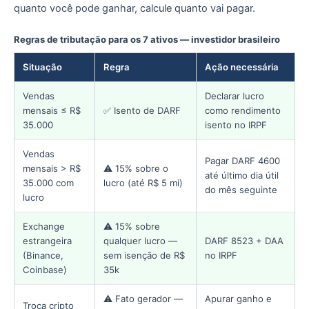
quanto você pode ganhar, calcule quanto vai pagar.
Regras de tributação para os 7 ativos — investidor brasileiro
Situação
Regra
Ação necessária
Vendas
Declarar lucro
mensais ≤ R$
✅ Isento de DARF
como rendimento
35.000
isento no IRPF
Vendas
Pagar DARF 4600
mensais > R$
⚠️ 15% sobre o
até último dia útil
35.000 com
lucro (até R$ 5 mi)
do mês seguinte
lucro
Exchange
⚠️ 15% sobre
estrangeira
qualquer lucro —
DARF 8523 + DAA
(Binance,
sem isenção de R$
no IRPF
Coinbase)
35k
⚠️ Fato gerador —
Apurar ganho e
Troca cripto