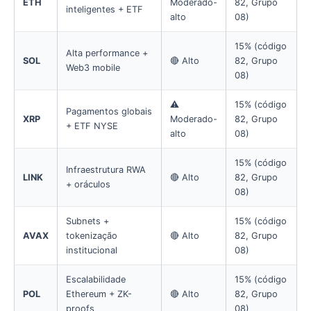
ETH
Moderado-
82, Grupo
inteligentes + ETF
alto
08)
15% (código
Alta performance +
SOL
🔴 Alto
82, Grupo
Web3 mobile
08)
⚠️
15% (código
Pagamentos globais
XRP
Moderado-
82, Grupo
+ ETF NYSE
alto
08)
15% (código
Infraestrutura RWA
LINK
🔴 Alto
82, Grupo
+ oráculos
08)
Subnets +
15% (código
AVAX
tokenização
🔴 Alto
82, Grupo
institucional
08)
Escalabilidade
15% (código
POL
Ethereum + ZK-
🔴 Alto
82, Grupo
proofs
08)