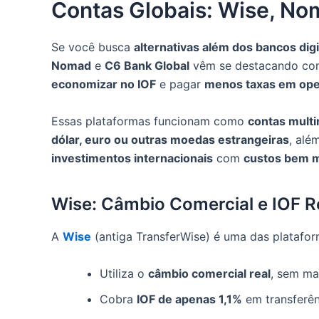
Contas Globais: Wise, No
Se você busca
alternativas além dos bancos digi
Nomad
e
C6 Bank Global
vêm se destacando com
economizar no IOF
e pagar
menos taxas em ope
Essas plataformas funcionam como
contas mult
dólar, euro ou outras moedas estrangeiras
, alé
investimentos internacionais
com
custos bem 
Wise: Câmbio Comercial e IOF 
A
Wise
(antiga TransferWise) é uma das platafo
Utiliza o
câmbio comercial real
, sem ma
Cobra
IOF de apenas 1,1%
em transferên