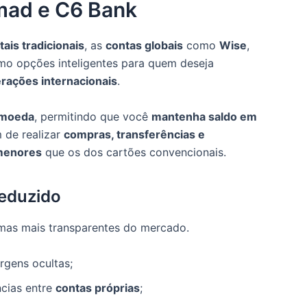
mad e C6 Bank
tais tradicionais
, as
contas globais
como
Wise
,
o opções inteligentes para quem deseja
rações internacionais
.
imoeda
, permitindo que você
mantenha saldo em
m de realizar
compras, transferências e
menores
que os dos cartões convencionais.
Reduzido
rmas mais transparentes do mercado.
rgens ocultas;
cias entre
contas próprias
;