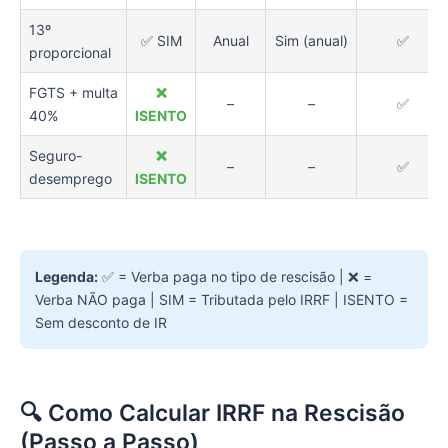
13º
✅ SIM
Anual
Sim (anual)
✅
proporcional
FGTS + multa
❌
–
–
✅
40%
ISENTO
Seguro-
❌
–
–
✅
desemprego
ISENTO
Legenda:
✅ = Verba paga no tipo de rescisão | ❌ =
Verba NÃO paga | SIM = Tributada pelo IRRF | ISENTO =
Sem desconto de IR
🔍 Como Calcular IRRF na Rescisão
(Passo a Passo)