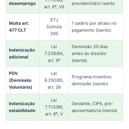
desemprego
previdenciário isento
art. 6º, VII
STJ
Multa art.
1 salário por atraso no
Súmula
477 CLT
pagamento (isento)
305
Lei
Demissão 30 dias
Indenização
7.238/84,
antes do dissídio
adicional
art. 9º
(isenta)
PDV
Lei
Programa incentivo
(Demissão
9.250/95,
demissão (isento)
Voluntária)
art. 26
Lei
Indenização
Gestante, CIPA, pré-
7.713/88,
estabilidade
aposentadoria (isenta)
art. 6º, V