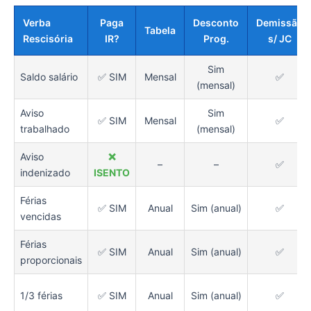
Verba
Paga
Desconto
Demissão
Tabela
Rescisória
IR?
Prog.
s/ JC
Sim
Saldo salário
✅ SIM
Mensal
✅
(mensal)
Aviso
Sim
✅ SIM
Mensal
✅
trabalhado
(mensal)
Aviso
❌
–
–
✅
indenizado
ISENTO
Férias
✅ SIM
Anual
Sim (anual)
✅
vencidas
Férias
✅ SIM
Anual
Sim (anual)
✅
proporcionais
1/3 férias
✅ SIM
Anual
Sim (anual)
✅