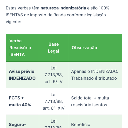
Estas verbas têm
natureza indenizatória
e são 100%
ISENTAS de Imposto de Renda conforme legislação
vigente:
Verba
Base
Rescisória
Observação
Legal
ISENTA
Lei
Aviso prévio
Apenas o INDENIZADO.
7.713/88,
INDENIZADO
Trabalhado é tributado
art. 6º, V
Lei
FGTS +
Saldo total + multa
7.713/88,
multa 40%
rescisória isentos
art. 6º, XIV
Lei
Seguro-
Benefício
7.713/88,