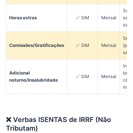
Som
Horas extras
✅ SIM
Mensal
sald
salár
Se h
Comissões/Gratificações
✅ SIM
Mensal
(par
salár
Inte
Adicional
base
✅ SIM
Mensal
noturno/insalubridade
cálc
mens
❌ Verbas ISENTAS de IRRF (Não
Tributam)