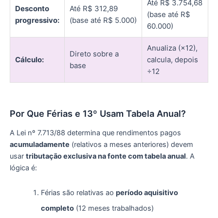
Até R$ 3.754,68
Desconto
Até R$ 312,89
(base até R$
progressivo:
(base até R$ 5.000)
60.000)
Anualiza (×12),
Direto sobre a
Cálculo:
calcula, depois
base
÷12
Por Que Férias e 13º Usam Tabela Anual?
A Lei nº 7.713/88 determina que rendimentos pagos
acumuladamente
(relativos a meses anteriores) devem
usar
tributação exclusiva na fonte com tabela anual
. A
lógica é:
Férias são relativas ao
período aquisitivo
completo
(12 meses trabalhados)