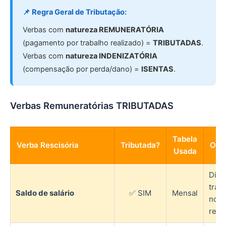
📌 Regra Geral de Tributação:
Verbas com
natureza REMUNERATÓRIA
(pagamento por trabalho realizado) =
TRIBUTADAS
.
Verbas com
natureza INDENIZATÓRIA
(compensação por perda/dano) =
ISENTAS
.
Verbas Remuneratórias TRIBUTADAS
Tabela
Verba Rescisória
Tributada?
Obs
Usada
Dias
trab
Saldo de salário
✅ SIM
Mensal
no m
resc