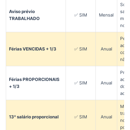
Som
Aviso prévio
salá
✅ SIM
Mensal
TRABALHADO
mês
nor
Perí
aquis
Férias VENCIDAS + 1/3
✅ SIM
Anual
comp
não 
Prop
Férias PROPORCIONAIS
aos 
✅ SIM
Anual
+ 1/3
do p
aquis
Mes
trab
13º salário proporcional
✅ SIM
Anual
no a
por 