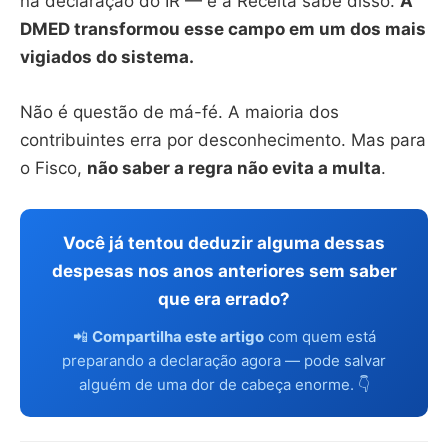
na declaração do IR — e a Receita sabe disso.
A
DMED transformou esse campo em um dos mais
vigiados do sistema.
Não é questão de má-fé. A maioria dos
contribuintes erra por desconhecimento. Mas para
o Fisco,
não saber a regra não evita a multa
.
Você já tentou deduzir alguma dessas
despesas nos anos anteriores sem saber
que era errado?
📲
Compartilha este artigo
com quem está
preparando a declaração agora — pode salvar
alguém de uma dor de cabeça enorme. 👇