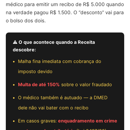
médico para emitir um recibo de R$ 5.000 quando
na verdade pagou R$ 1.500. O “desconto” vai para
o bolso dos dois.
⚠️ O que acontece quando a Receita
descobre:
Malha fina imediata com cobrança do
imposto devido
Multa de até 150%
sobre o valor fraudado
O médico também é autuado — a DMED
dele não vai bater com o recibo
Em casos graves:
enquadramento em crime