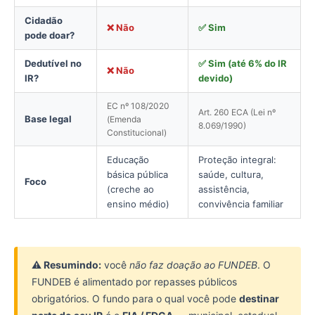
Cidadão
❌ Não
✅ Sim
pode doar?
Dedutível no
✅ Sim (até 6% do IR
❌ Não
IR?
devido)
EC nº 108/2020
Art. 260 ECA (Lei nº
Base legal
(Emenda
8.069/1990)
Constitucional)
Educação
Proteção integral:
básica pública
saúde, cultura,
Foco
(creche ao
assistência,
ensino médio)
convivência familiar
⚠️ Resumindo:
você
não faz doação ao FUNDEB
. O
FUNDEB é alimentado por repasses públicos
obrigatórios. O fundo para o qual você pode
destinar