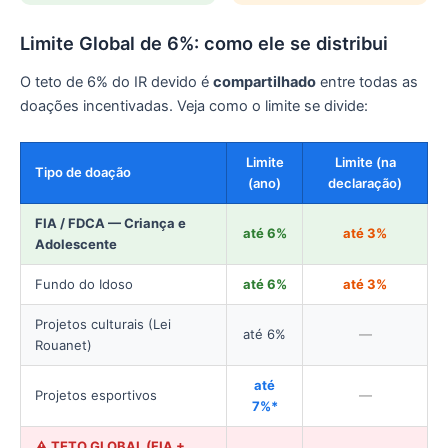
Limite Global de 6%: como ele se distribui
O teto de 6% do IR devido é
compartilhado
entre todas as
doações incentivadas. Veja como o limite se divide:
Limite
Limite (na
Tipo de doação
(ano)
declaração)
FIA / FDCA — Criança e
até 6%
até 3%
Adolescente
Fundo do Idoso
até 6%
até 3%
Projetos culturais (Lei
até 6%
—
Rouanet)
até
Projetos esportivos
—
7%*
⚠️ TETO GLOBAL (FIA +