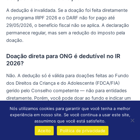
A dedução é invalidada. Se a doação foi feita diretamente
no programa IRPF 2026 e o DARF não for pago até
29/05/2026, o benefício fiscal não se aplica. A declaração
permanece regular, mas sem a redução do imposto pela
doação.
Doação direta para ONG é dedutível no IR
2026?
Não. A dedução só é válida para doações feitas ao Fundo
dos Direitos da Criança e do Adolescente (FDCA/FIA)
gerido pelo Conselho competente — não para entidades
diretamente. Porém, você pode doar ao fundo e indicar um
projeto de ONG aprovada pelo conselho como destinatário.
Nós utilizamos cookies para garantir que você tenha a melhor
experiência em nosso site. Se você continua a usar este site,
assumimos que você está satisfeito.
📤 Compartilhe e ajude alguém a redirecionar parte
Aceito
Política de privacidade
do IR para crianças em vulnerabilidade: