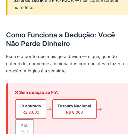
parte do seu IR
é o
FIA / FDCA
— municipal, estadual
ou federal.
Como Funciona a Dedução: Você
Não Perde Dinheiro
Esse é o ponto que mais gera dúvida — e que, quando
entendido, convence a maioria dos contribuintes a fazer a
doação. A lógica é a seguinte:
❌ Sem doação ao FIA
IR apurado
Tesouro Nacional
→
→
R$ 8.000
R$ 8.000
FIA
R$ 0