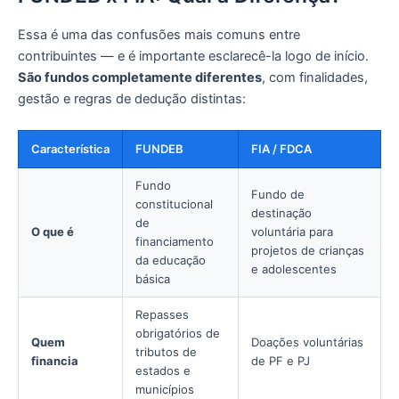
Essa é uma das confusões mais comuns entre
contribuintes — e é importante esclarecê-la logo de início.
São fundos completamente diferentes
, com finalidades,
gestão e regras de dedução distintas:
Característica
FUNDEB
FIA / FDCA
Fundo
Fundo de
constitucional
destinação
de
O que é
voluntária para
financiamento
projetos de crianças
da educação
e adolescentes
básica
Repasses
obrigatórios de
Quem
Doações voluntárias
tributos de
financia
de PF e PJ
estados e
municípios