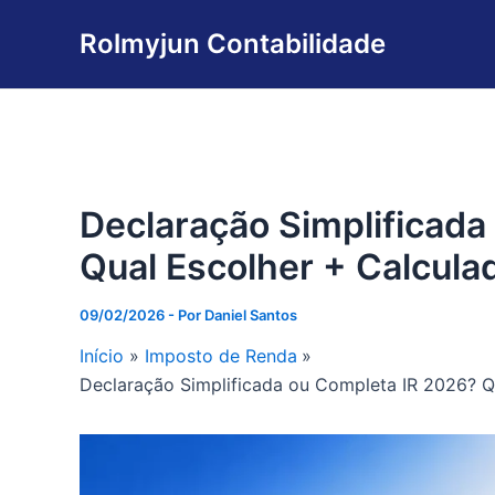
Ir
Rolmyjun Contabilidade
para
o
conteúdo
Declaração Simplificada
Qual Escolher + Calcula
09/02/2026
- Por
Daniel Santos
Início
Imposto de Renda
Declaração Simplificada ou Completa IR 2026? Q