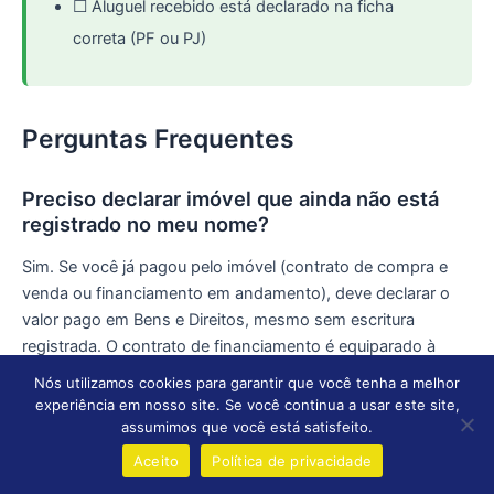
☐ Aluguel recebido está declarado na ficha
correta (PF ou PJ)
Perguntas Frequentes
Preciso declarar imóvel que ainda não está
registrado no meu nome?
Sim. Se você já pagou pelo imóvel (contrato de compra e
venda ou financiamento em andamento), deve declarar o
valor pago em Bens e Direitos, mesmo sem escritura
registrada. O contrato de financiamento é equiparado à
escritura pública para fins do IR.
Nós utilizamos cookies para garantir que você tenha a melhor
experiência em nosso site. Se você continua a usar este site,
Posso deduzir o imóvel do Imposto de Renda?
assumimos que você está satisfeito.
Aceito
Política de privacidade
Não diretamente. O imóvel em si não gera dedução na