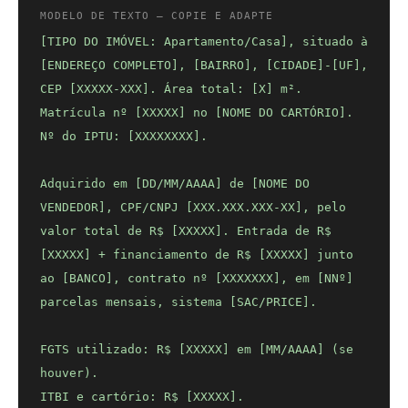
MODELO DE TEXTO — COPIE E ADAPTE
[TIPO DO IMÓVEL: Apartamento/Casa], situado à
[ENDEREÇO COMPLETO], [BAIRRO], [CIDADE]-[UF],
CEP [XXXXX-XXX]. Área total: [X] m².
Matrícula nº [XXXXX] no [NOME DO CARTÓRIO].
Nº do IPTU: [XXXXXXXX].
Adquirido em [DD/MM/AAAA] de [NOME DO
VENDEDOR], CPF/CNPJ [XXX.XXX.XXX-XX], pelo
valor total de R$ [XXXXX]. Entrada de R$
[XXXXX] + financiamento de R$ [XXXXX] junto
ao [BANCO], contrato nº [XXXXXXX], em [NNº]
parcelas mensais, sistema [SAC/PRICE].
FGTS utilizado: R$ [XXXXX] em [MM/AAAA] (se
houver).
ITBI e cartório: R$ [XXXXX].