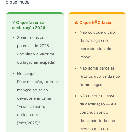
o que muda:
✅ O que fazer na
⚠️ O que NÃO fazer
declaração 2026
Não coloque o valor
Some todas as
de avaliação de
parcelas de 2025
mercado atual do
(incluindo o valor de
imóvel
quitação antecipada)
Não some parcelas
No campo
futuras que ainda não
Discriminação, retire a
foram pagas
menção ao saldo
Não delete o imóvel
devedor e informe:
da declaração — ele
“Financiamento
continua sendo
quitado em
declarado todo ano
[mês/2025]”
mesmo quitado