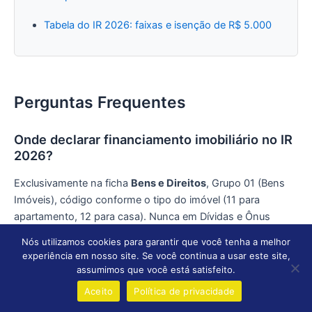
Tabela do IR 2026: faixas e isenção de R$ 5.000
Perguntas Frequentes
Onde declarar financiamento imobiliário no IR
2026?
Exclusivamente na ficha
Bens e Direitos
, Grupo 01 (Bens
Imóveis), código conforme o tipo do imóvel (11 para
apartamento, 12 para casa). Nunca em Dívidas e Ônus
Reais.
Nós utilizamos cookies para garantir que você tenha a melhor
experiência em nosso site. Se você continua a usar este site,
Qual valor informar no financiamento?
assumimos que você está satisfeito.
Aceito
Política de privacidade
O valor efetivamente pago até 31/12/2025: entrada + FGTS