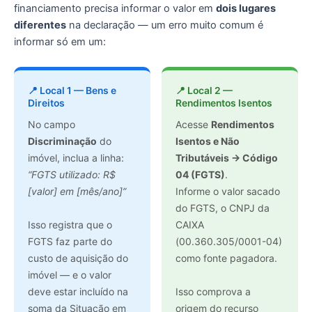
financiamento precisa informar o valor em
dois lugares
diferentes
na declaração — um erro muito comum é
informar só em um:
📍 Local 1 — Bens e
📍 Local 2 —
Direitos
Rendimentos Isentos
No campo
Acesse
Rendimentos
Discriminação
do
Isentos e Não
imóvel, inclua a linha:
Tributáveis → Código
“FGTS utilizado: R$
04 (FGTS)
.
[valor] em [mês/ano]”
Informe o valor sacado
do FGTS, o CNPJ da
Isso registra que o
CAIXA
FGTS faz parte do
(00.360.305/0001-04)
custo de aquisição do
como fonte pagadora.
imóvel — e o valor
deve estar incluído na
Isso comprova a
soma da Situação em
origem do recurso