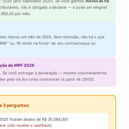
RPF 2026 (ano-calendário 2025). Se você ganhou
menos de R$
ributáveis, não é obrigado a declarar — e pode ser elegível
.965,00 por mês.
elo menos um mês de 2025. Sem retenção, não há o que
IRRF” ou “IR retido na fonte” do seu contracheque ou
ação do IRPF 2026
a
. Se você entregar a declaração — mesmo voluntariamente
 pela via dos lotes tradicionais (a partir de 29/05).
a 3 perguntas:
2025 ficaram abaixo de R$ 35.584,00?
arar (não recebe o cashback)