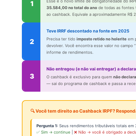
Esse é o novo limite de obrigatoriedade do I
1
35.584,00 no total do ano
de todas as fontes t
ao cashback. Equivale a aproximadamente R$ 2
Teve IRRF descontado na fonte em 2025
Precisa ter tido
imposto retido no holerite
em p
2
devolver. Você encontra esse valor no campo “
informe de rendimentos.
Não entregou (e não vai entregar) a declar
3
O cashback é exclusivo para quem
não declar
— sai do programa de cashback e passa a receber
🔍 Você tem direito ao Cashback IRPF? Respond
Pergunta 1:
Seus rendimentos tributáveis totais em 
✅ Sim → continue
|
❌ Não → você é obrigado a decl