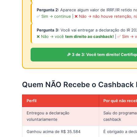
Pergunta 2:
Aparece algum valor de IRRF/IR retido 
✅ Sim → continue
|
❌ Não → não houve retenção, nã
Pergunta 3:
Você vai entregar a declaração do IR 2
❌ Não → você
tem direito ao cashback!
|
✅ Sim → v
🎉 3 de 3: Você tem direito! Certif
Quem NÃO Recebe o Cashback 
Perfil
Por quê não rece
Entregou a declaração
Saiu do programa
voluntariamente
cashback
Ganhou acima de R$ 35.584
É obrigado a decl