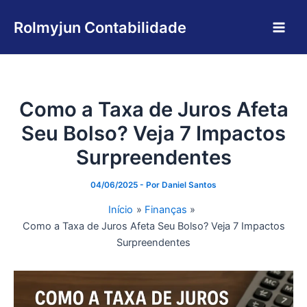
Ir
Main
para
Rolmyjun Contabilidade
Men
o
conteúdo
Como a Taxa de Juros Afeta
Seu Bolso? Veja 7 Impactos
Surpreendentes
04/06/2025
- Por
Daniel Santos
Início
Finanças
Como a Taxa de Juros Afeta Seu Bolso? Veja 7 Impactos
Surpreendentes