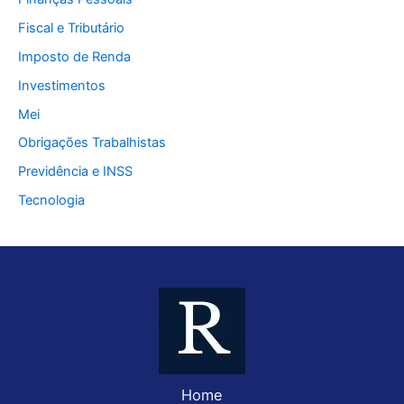
Fiscal e Tributário
Imposto de Renda
Investimentos
Mei
Obrigações Trabalhistas
Previdência e INSS
Tecnologia
Home