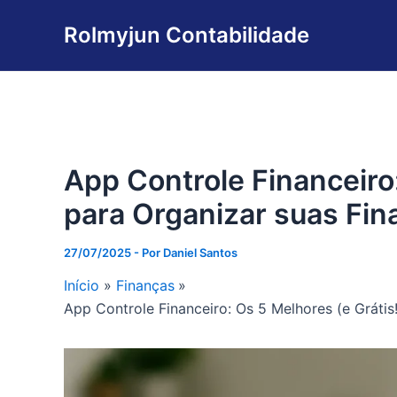
Ir
Rolmyjun Contabilidade
para
o
conteúdo
App Controle Financeiro:
para Organizar suas Fi
27/07/2025
- Por
Daniel Santos
Início
Finanças
App Controle Financeiro: Os 5 Melhores (e Gráti