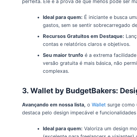
perfeita. Ele é a prova de que menos pode ser m
Ideal para quem:
É iniciante e busca uma
gastos, sem se sentir sobrecarregado d
Recursos Gratuitos em Destaque:
Lanç
contas e relatórios claros e objetivos.
Seu maior trunfo
é a extrema facilidade 
versão gratuita é mais básica, não permi
complexas.
3. Wallet by BudgetBakers: Desi
Avançando em nossa lista,
o
Wallet
surge como u
destaca pelo design impecável e funcionalidades 
Ideal para quem:
Valoriza um design mod
(excelente para freelancers e viajantes) 