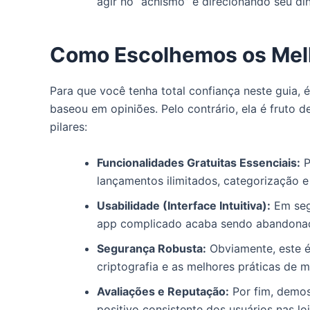
agir no “achismo” e direcionando seu din
Como Escolhemos os Melh
Para que você tenha total confiança neste guia,
baseou em opiniões.
Pelo contrário,
ela é fruto d
pilares:
Funcionalidades Gratuitas Essenciais:
P
lançamentos ilimitados, categorização e 
Usabilidade (Interface Intuitiva):
Em segu
app complicado acaba sendo abandona
Segurança Robusta:
Obviamente, este é
criptografia e as melhores práticas de 
Avaliações e Reputação:
Por fim, demos
positivo consistente dos usuários nas loj