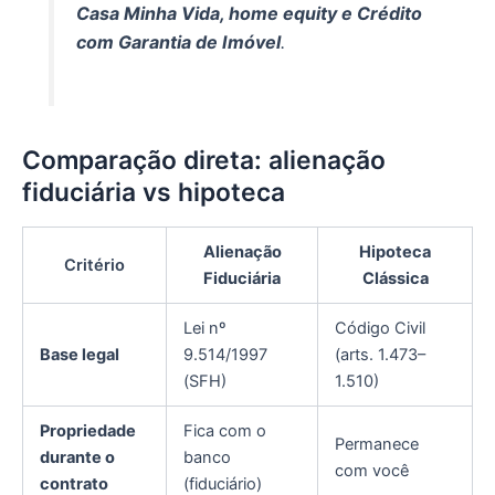
Casa Minha Vida, home equity e Crédito
com Garantia de Imóvel
.
Comparação direta: alienação
fiduciária vs hipoteca
Alienação
Hipoteca
Critério
Fiduciária
Clássica
Lei nº
Código Civil
Base legal
9.514/1997
(arts. 1.473–
(SFH)
1.510)
Propriedade
Fica com o
Permanece
durante o
banco
com você
contrato
(fiduciário)