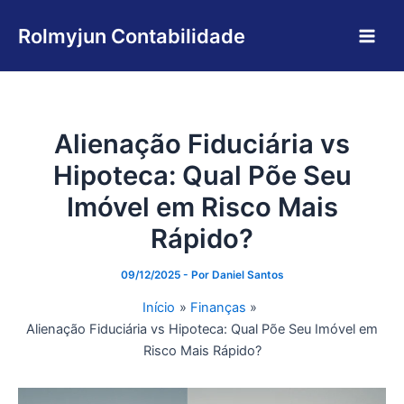
Ir
Main
para
Rolmyjun Contabilidade
Men
o
conteúdo
Alienação Fiduciária vs
Hipoteca: Qual Põe Seu
Imóvel em Risco Mais
Rápido?
09/12/2025
- Por
Daniel Santos
Início
Finanças
Alienação Fiduciária vs Hipoteca: Qual Põe Seu Imóvel em
Risco Mais Rápido?