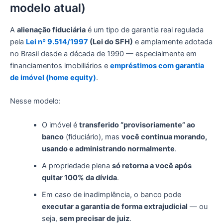
modelo atual)
A
alienação fiduciária
é um tipo de garantia real regulada
pela
Lei nº 9.514/1997
(Lei do SFH)
e amplamente adotada
no Brasil desde a década de 1990 — especialmente em
financiamentos imobiliários e
empréstimos com garantia
de imóvel (home equity)
.
Nesse modelo:
O imóvel é
transferido “provisoriamente” ao
banco
(fiduciário), mas
você continua morando,
usando e administrando normalmente
.
A propriedade plena
só retorna a você após
quitar 100% da dívida
.
Em caso de inadimplência, o banco pode
executar a garantia de forma extrajudicial
— ou
seja,
sem precisar de juiz
.