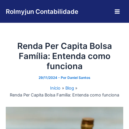
Ir
Main
para
Rolmyjun Contabilidade
Men
o
conteúdo
Renda Per Capita Bolsa
Família: Entenda como
funciona
29/11/2024
- Por
Daniel Santos
Início
Blog
Renda Per Capita Bolsa Família: Entenda como funciona