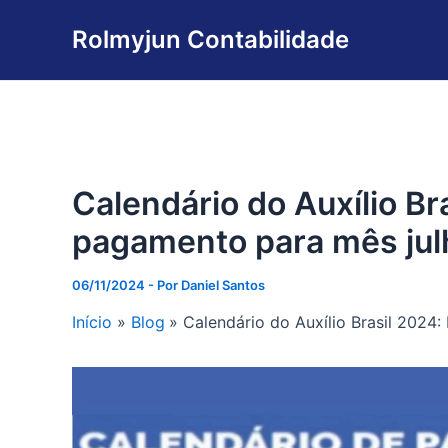
Ir
Rolmyjun Contabilidade
para
o
conteúdo
Calendário do Auxílio Br
pagamento para mês jul
06/11/2024
- Por
Daniel Santos
Início
Blog
Calendário do Auxílio Brasil 2024