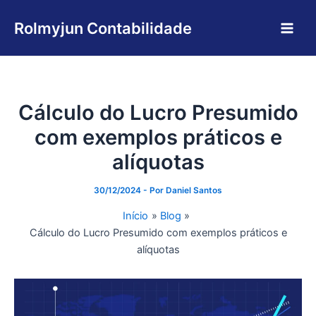
Ir
Main
para
Rolmyjun Contabilidade
Men
o
conteúdo
Cálculo do Lucro Presumido
com exemplos práticos e
alíquotas
30/12/2024
- Por
Daniel Santos
Início
Blog
Cálculo do Lucro Presumido com exemplos práticos e
alíquotas