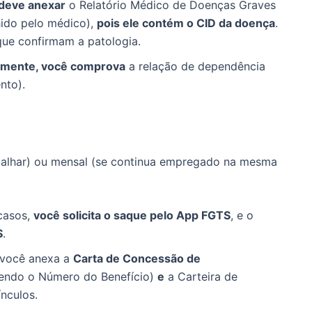
deve anexar
o Relatório Médico de Doenças Graves
hido pelo médico),
pois ele contém o CID da doença
.
que confirmam a patologia.
lmente, você comprova
a relação de dependência
nto).
abalhar) ou mensal (se continua empregado na mesma
casos,
você solicita o saque pelo App FGTS
, e o
S
.
 você anexa a
Carta de Concessão de
tendo o Número do Benefício)
e
a Carteira de
nculos.