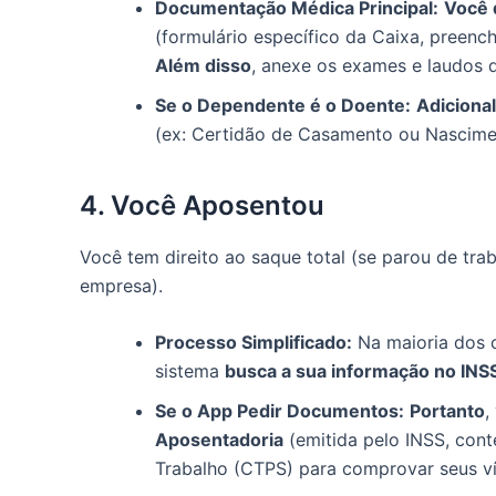
Documentação Médica Principal:
Você 
(formulário específico da Caixa, preenc
Além disso
, anexe os exames e laudos 
Se o Dependente é o Doente:
Adiciona
(ex: Certidão de Casamento ou Nascime
4. Você Aposentou
Você tem direito ao saque total (se parou de tr
empresa).
Processo Simplificado:
Na maioria dos 
sistema
busca a sua informação no INS
Se o App Pedir Documentos:
Portanto
,
Aposentadoria
(emitida pelo INSS, con
Trabalho (CTPS) para comprovar seus ví